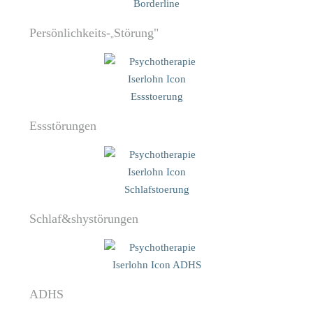
Persönlich­keits-
S
törung"
„
Ess­störungen
Schlaf&shystörungen
ADHS