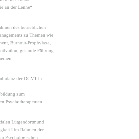
ie an der Lenne“
ahmen des betrieblichen
anagements zu Themen wie
ent, Burnout-Prophylaxe,
tivation, gesunde Führung
Themen
mbulanz der DGVT in
sbildung zum
en Psychotherapeuten
tfalen Lütgendortmund
igkeit I im Rahmen der
um Psychologischen