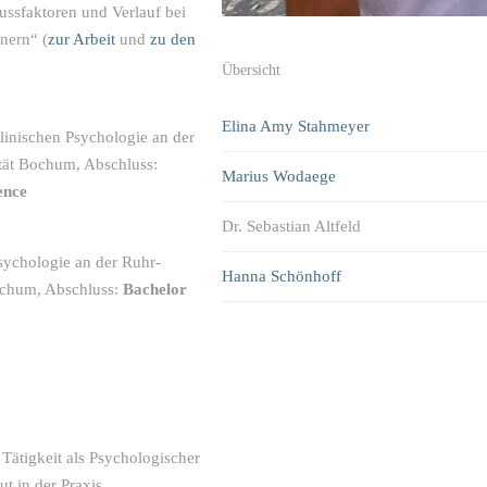
lussfaktoren und Verlauf bei
nern“ (
zur Arbeit
und
zu den
Übersicht
Elina Amy Stahmeyer
linischen Psychologie an der
tät Bochum, Abschluss:
Marius Wodaege
ence
Dr. Sebastian Altfeld
sychologie an der Ruhr-
Hanna Schönhoff
ochum, Abschluss:
Bachelor
 Tätigkeit als Psychologischer
t in der Praxis