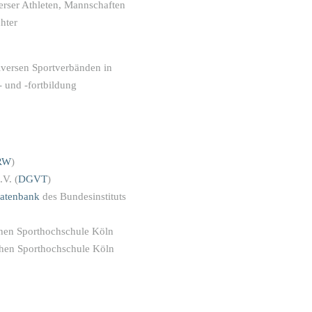
erser Athleten, Mannschaften
hter
iversen Sportverbänden in
- und -fortbildung
RW
)
.V. (
DGVT
)
atenbank
des Bundesinstituts
hen Sporthochschule Köln
hen Sporthochschule Köln