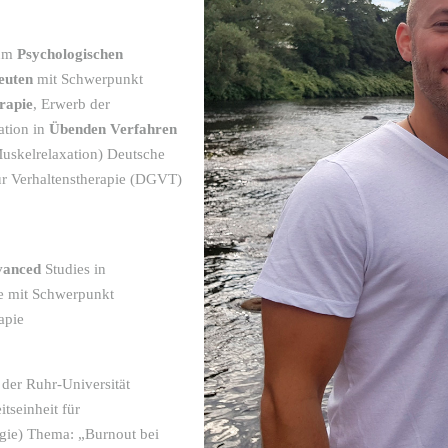
zum
Psychologischen
euten
mit Schwerpunkt
rapie
, Erwerb der
ation in
Übenden Verfahren
Muskelrelaxation) Deutsche
ür Verhaltenstherapie (DGVT)
vanced
Studies in
e mit Schwerpunkt
apie
der Ruhr-Universität
tseinheit für
gie) Thema: „Burnout bei