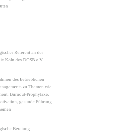
uten
gischer Referent an der
mie Köln des DOSB e.V
ahmen des betrieblichen
anagements zu Themen wie
ent, Burnout-Prophylaxe,
tivation, gesunde Führung
Themen
gische Beratung