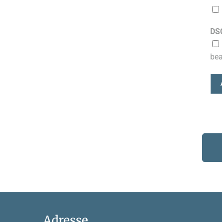
DS
bea
Adresse