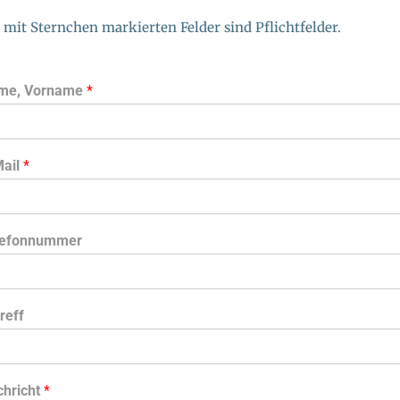
 mit Sternchen markierten Felder sind Pflichtfelder.
me, Vorname
*
Mail
*
lefonnummer
reff
chricht
*