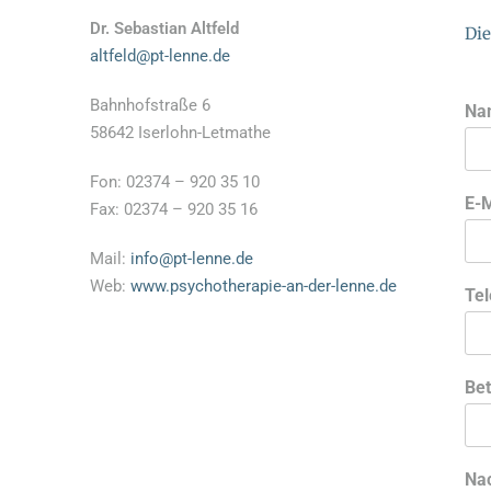
Dr. Sebastian Altfeld
Die
altfeld@pt-lenne.de
Bahnhofstraße 6
Na
58642 Iserlohn-Letmathe
Fon: 02374 – 920 35 10
E-
Fax: 02374 – 920 35 16
Mail:
info@pt-lenne.de
Web:
www.psychotherapie-an-der-lenne.de
Te
Bet
Na