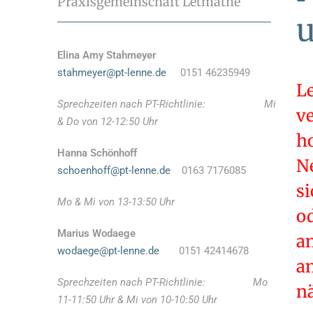
Praxisgemeinschaft Letmathe
u
Elina Amy Stahmeyer
stahmeyer@pt-lenne.de
0151 46235949
Le
Sprechzeiten nach PT-Richtlinie: Mi
v
& Do von 12-12:50 Uhr
h
Hanna Schönhoff
N
schoenhoff@pt-lenne.de
0163 7176085
s
Mo & Mi von 13-13:50 Uhr
od
Marius Wodaege
a
wodaege@pt-lenne.de
0151 42414678
a
Sprechzeiten nach PT-Richtlinie: Mo
n
11-11:50 Uhr & Mi von 10-10:50 Uhr